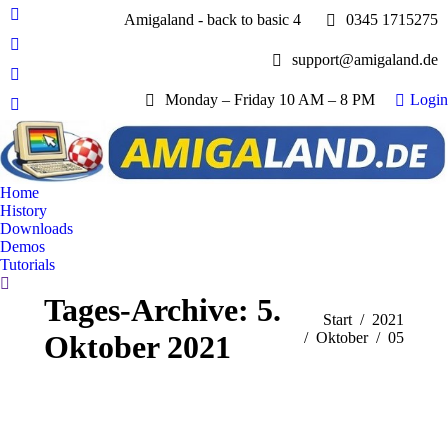
Amigaland - back to basic 4
0345 1715275
Facebook
page
YouTube
support@amigaland.de
opens
page
Whatsapp
in
opens
Monday – Friday 10 AM – 8 PM
Login
page
new
E-
in
opens
window
Mail
new
in
page
window
new
opens
Home
window
in
History
new
Downloads
window
Demos
Tutorials
Search:
Tages-Archive:
5.
Sie befinden sich hier:
Start
2021
Oktober 2021
Oktober
05