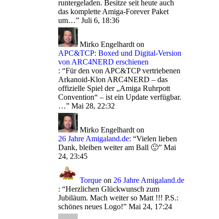
runtergeladen. Besitze seit heute auch
das komplette Amiga-Forever Paket
um…
”
Juli 6, 18:36
Mirko Engelhardt
on
APC&TCP: Boxed und Digital-Version
von ARC4NERD erschienen
: “
Für den von APC&TCP vertriebenen
Arkanoid-Klon ARC4NERD – das
offizielle Spiel der „Amiga Ruhrpott
Convention“ – ist ein Update verfügbar.
…
”
Mai 28, 22:32
Mirko Engelhardt
on
26 Jahre Amigaland.de
: “
Vielen lieben
Dank, bleiben weiter am Ball 🙂
”
Mai
24, 23:45
Torque
on
26 Jahre Amigaland.de
: “
Herzlichen Glückwunsch zum
Jubiläum. Mach weiter so Matt !!! P.S.:
schönes neues Logo!
”
Mai 24, 17:24