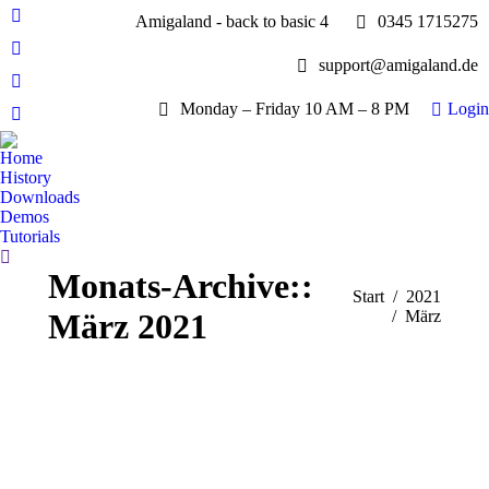
Amigaland - back to basic 4
0345 1715275
Facebook
page
YouTube
support@amigaland.de
opens
page
Whatsapp
in
opens
Monday – Friday 10 AM – 8 PM
Login
page
new
E-
in
opens
window
Mail
new
Home
in
page
History
window
new
opens
Downloads
window
Demos
in
Tutorials
new
Search:
window
Monats-Archive::
Sie befinden sich
Start
2021
März 2021
hier:
März