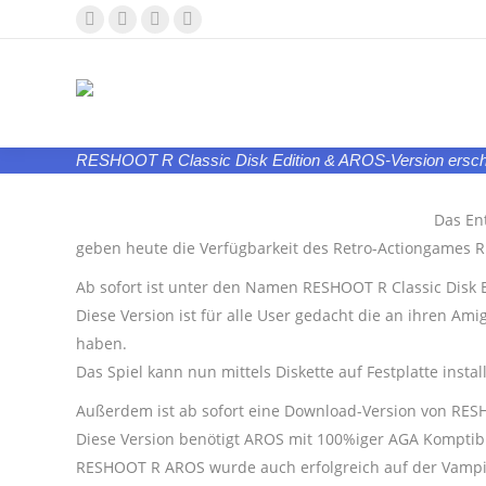
Facebook
YouTube
Whatsapp
E-
page
page
page
Mail
opens
opens
opens
page
in
in
in
opens
new
new
new
in
RESHOOT R Classic Disk Edition & AROS-Version ersch
window
window
window
new
window
Das En
geben heute die Verfügbarkeit des Retro-Actiongames 
Ab sofort ist unter den Namen RESHOOT R Classic Disk Ed
Diese Version ist für alle User gedacht die an ihren 
haben.
Das Spiel kann nun mittels Diskette auf Festplatte instal
Außerdem ist ab sofort eine Download-Version von RES
Diese Version benötigt AROS mit 100%iger AGA Komptibi
RESHOOT R AROS wurde auch erfolgreich auf der Vampir