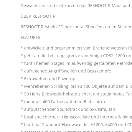
Desweiteren sind seit kurzen das RESHOOT R Mauspad 
ÜBER RESHOOT R
RESHOOT R ist ein 2D horizontal Shoot’em up im Stil de
FEATURES
* entwickelt und programmiert vom Branchenveteran R
* geht an die Leistungsgrenze von Amiga CD32, 1200 u
* fünf Themen-Stages im aufwendig gestalteten Retrod
* aufregende Angriffswellen und Bosskämpfe
* Extrawaffen und Powerups
* Mehrebenen-Scrolling, bis zu 100 Objekte auf dem Bi
* 50 Hertz Bildwiederholrate sichert ein stetig hohes T
* mehr als 400 Farben auf dem Bildschirm
* aufputschender Soundtrack und SFX simultan
* lokal speicherbare Highscoreliste und Internet-Rankin
* läuft auf Standard-Hardware des A1200, A4000 und C