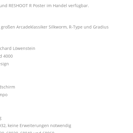
und RESHOOT R Poster im Handel verfügbar.
r großen Arcadeklassiker Silkworm, R-Type und Gradius
ichard Löwenstein
nd 4000
esign
ldschirm
empo
g
D32, keine Erweiterungen notwendig