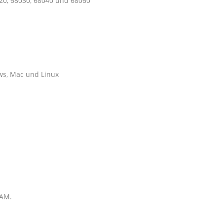
20, 68030, 68040 und 68060
ws, Mac und Linux
RAM.