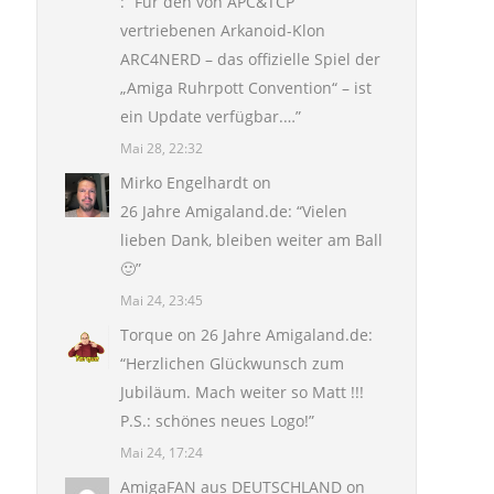
: “
Für den von APC&TCP
vertriebenen Arkanoid-Klon
ARC4NERD – das offizielle Spiel der
„Amiga Ruhrpott Convention“ – ist
ein Update verfügbar.…
”
Mai 28, 22:32
Mirko Engelhardt
on
26 Jahre Amigaland.de
: “
Vielen
lieben Dank, bleiben weiter am Ball
🙂
”
Mai 24, 23:45
Torque
on
26 Jahre Amigaland.de
:
“
Herzlichen Glückwunsch zum
Jubiläum. Mach weiter so Matt !!!
P.S.: schönes neues Logo!
”
Mai 24, 17:24
AmigaFAN aus DEUTSCHLAND
on