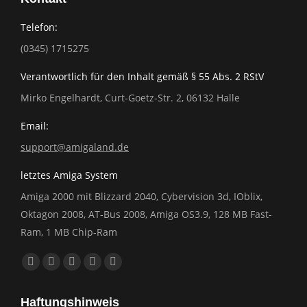
Telefon:
(0345) 1715275
Verantwortlich für den Inhalt gemäß § 55 Abs. 2 RStV
Mirko Engelhardt, Curt-Goetz-Str. 2, 06132 Halle
Email:
support@amigaland.de
letztes Amiga System
Amiga 2000 mit Blizzard 2040, Cybervision 3d, IOblix,
Oktagon 2008, AT-Bus 2008, Amiga OS3.9, 128 MB Fast-
Ram, 1 MB Chip-Ram
Finden Sie uns auf:
Facebook
YouTube
E-
Website
Whatsapp
page
page
Mail
page
page
Haftungshinweis
opens
opens
page
opens
opens