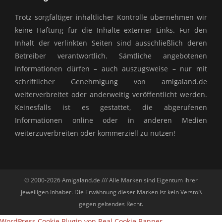
in
in
opens
in
in
Trotz sorgfältiger inhaltlicher Kontrolle übernehmen wir
new
new
in
new
new
keine Haftung für die Inhalte externer Links. Für den
window
window
new
window
window
Inhalt der verlinkten Seiten sind ausschließlich deren
window
Betreiber verantwortlich. Sämtliche angebotenen
Informationen dürfen – auch auszugsweise – nur mit
schriftlicher Genehmigung von amigaland.de
weiterverbreitet oder anderweitig veröffentlicht werden.
Keinesfalls ist es gestattet, die abgerufenen
Informationen online oder in anderen Medien
weiterzuverbreiten oder kommerziell zu nutzen!
© 2000-2026 Amigaland.de /// Alle Marken sind Eigentum ihrer
jeweiligen Inhaber. Die Erwähnung dieser Marken ist kein Verstoß
gegen geltendes Recht.
WordPress Cookie Plugin von Real Cookie Banner