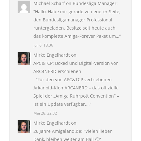
Michael Scharf
on
Bundesliga Manager
:
“
Hallo, Habe mir gerade von euerer Seite,
den Bundesligamanager Professional
runtergeladen. Besitze seit heute auch
das komplette Amiga-Forever Paket um…
”
Juli 6, 18:36
Mirko Engelhardt
on
APC&TCP: Boxed und Digital-Version von
ARC4NERD erschienen
: “
Für den von APC&TCP vertriebenen
Arkanoid-Klon ARC4NERD – das offizielle
Spiel der „Amiga Ruhrpott Convention“ –
ist ein Update verfügbar.…
”
Mai 28, 22:32
Mirko Engelhardt
on
26 Jahre Amigaland.de
: “
Vielen lieben
Dank, bleiben weiter am Ball 🙂
”