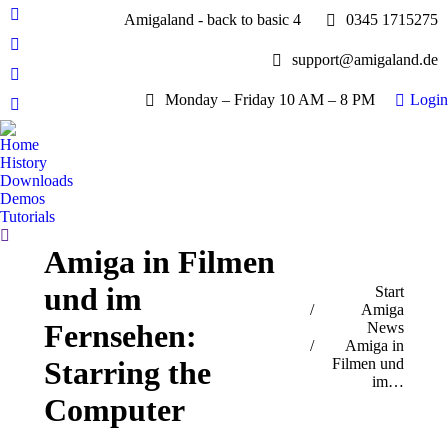
Amigaland - back to basic 4
0345 1715275
Facebook
page
YouTube
support@amigaland.de
opens
page
Whatsapp
in
opens
Monday – Friday 10 AM – 8 PM
Login
page
new
E-
in
opens
window
Mail
new
Home
in
page
History
window
new
opens
Downloads
window
Demos
in
Tutorials
new
Search:
window
Amiga in Filmen
und im
Sie befinden sich hier:
Start
Amiga
Fernsehen:
News
Amiga in
Filmen und
Starring the
im…
Computer