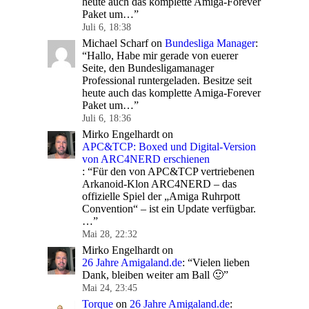
heute auch das komplette Amiga-Forever
Paket um…
”
Juli 6, 18:38
Michael Scharf
on
Bundesliga Manager
:
“
Hallo, Habe mir gerade von euerer
Seite, den Bundesligamanager
Professional runtergeladen. Besitze seit
heute auch das komplette Amiga-Forever
Paket um…
”
Juli 6, 18:36
Mirko Engelhardt
on
APC&TCP: Boxed und Digital-Version
von ARC4NERD erschienen
: “
Für den von APC&TCP vertriebenen
Arkanoid-Klon ARC4NERD – das
offizielle Spiel der „Amiga Ruhrpott
Convention“ – ist ein Update verfügbar.
…
”
Mai 28, 22:32
Mirko Engelhardt
on
26 Jahre Amigaland.de
: “
Vielen lieben
Dank, bleiben weiter am Ball 🙂
”
Mai 24, 23:45
Torque
on
26 Jahre Amigaland.de
: