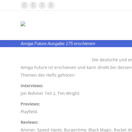
Facebook
YouTube
Whatsapp
E-
page
page
page
Mail
opens
opens
opens
page
in
in
in
opens
new
new
new
in
Amiga Future Ausgabe 175 erschienen
window
window
window
new
window
Die deutsche und en
Amiga Future ist erschienen und kann direkt bei desse
Themen des Hefts gehören:
Interviews:
Jon Bohmer Teil 2, Tim Wright.
Previews:
Playfield.
Reviews:
Aminer, Speed Haste, Burgertime, Black Magic, Rocket A