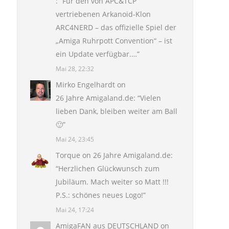
: “
Für den von APC&TCP
vertriebenen Arkanoid-Klon
ARC4NERD – das offizielle Spiel der
„Amiga Ruhrpott Convention“ – ist
ein Update verfügbar.…
”
Mai 28, 22:32
Mirko Engelhardt
on
26 Jahre Amigaland.de
: “
Vielen
lieben Dank, bleiben weiter am Ball
🙂
”
Mai 24, 23:45
Torque
on
26 Jahre Amigaland.de
:
“
Herzlichen Glückwunsch zum
Jubiläum. Mach weiter so Matt !!!
P.S.: schönes neues Logo!
”
Mai 24, 17:24
AmigaFAN aus DEUTSCHLAND
on