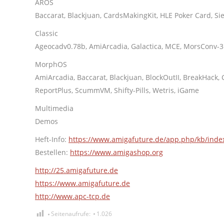
AROS
Baccarat, Blackjuan, CardsMakingKit, HLE Poker Card, Si
Classic
Ageocadv0.78b, AmiArcadia, Galactica, MCE, MorsConv-3
MorphOS
AmiArcadia, Baccarat, Blackjuan, BlockOutII, BreakHack,
ReportPlus, ScummVM, Shifty-Pills, Wetris, iGame
Multimedia
Demos
Heft-Info:
https://www.amigafuture.de/app.php/kb/inde
Bestellen:
https://www.amigashop.org
http://25.amigafuture.de
https://www.amigafuture.de
http://www.apc-tcp.de
Seitenaufrufe:
1.026