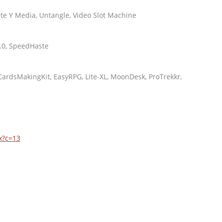
ete Y Media, Untangle, Video Slot Machine
.0, SpeedHaste
 CardsMakingKit, EasyRPG, Lite-XL, MoonDesk, ProTrekkr,
x?c=13