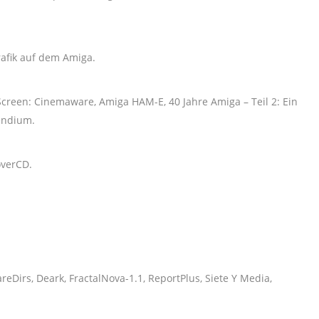
rafik auf dem Amiga.
Screen: Cinemaware, Amiga HAM-E, 40 Jahre Amiga – Teil 2: Ein
endium.
overCD.
eDirs, Deark, FractalNova-1.1, ReportPlus, Siete Y Media,