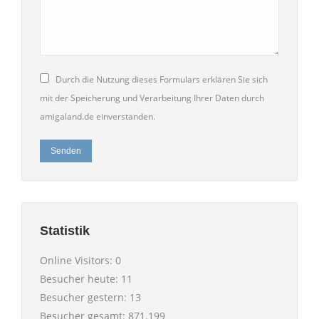
Durch die Nutzung dieses Formulars erklären Sie sich
mit der Speicherung und Verarbeitung Ihrer Daten durch
amigaland.de einverstanden.
Senden
Statistik
Online Visitors:
0
Besucher heute:
11
Besucher gestern:
13
Besucher gesamt:
871.199