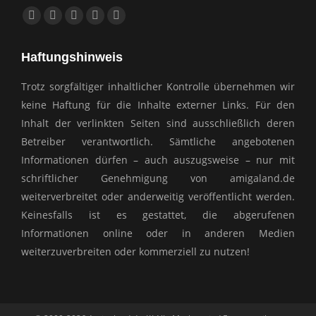
Finden Sie uns auf:
Facebook
YouTube
E-
Website
Whatsapp
page
page
Mail
page
page
Haftungshinweis
opens
opens
page
opens
opens
in
in
opens
in
in
Trotz sorgfältiger inhaltlicher Kontrolle übernehmen wir
new
new
in
new
new
keine Haftung für die Inhalte externer Links. Für den
window
window
new
window
window
Inhalt der verlinkten Seiten sind ausschließlich deren
window
Betreiber verantwortlich. Sämtliche angebotenen
Informationen dürfen – auch auszugsweise – nur mit
schriftlicher Genehmigung von amigaland.de
weiterverbreitet oder anderweitig veröffentlicht werden.
Keinesfalls ist es gestattet, die abgerufenen
Informationen online oder in anderen Medien
weiterzuverbreiten oder kommerziell zu nutzen!