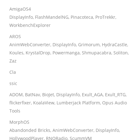
AmigaOS4
DisplayInfo, FlashMandelNG, Pinacoteca, ProTrekkr,
WorkbenchExplorer
AROS
AnimWebConverter, DisplayInfo, Grimorum, HydraCastle,
Koules, KrystalDrop, Powermanga, Shmupacabra, Soliton,
Zaz
Cla
ssic
ADOM, BatNav, BioJet, DisplayInfo, Exult_AGA, Exult_RTG,
flickerfixer, KoalaView, Lumberjack Platform, Opus Audio
Tools
MorphOS
Abandonded Bricks, AnimWebConverter, DisplayInfo,
HollywoodPlayer, RNORadio, ScummVM