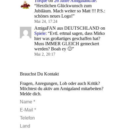
Torque
on
26 Jahre Amigaland.de
:
“
Herzlichen Glückwunsch zum
Jubiläum. Mach weiter so Matt !!! P.S.:
schönes neues Logo!
”
Mai 24, 17:24
AmigaFAN aus DEUTSCHLAND
on
Spiele
: “
Evtl. ertmal sagen, dass Mirko
hier was großartiges geschaffen hat?
Muss IMMER GLEICH gemeckert
werden? Boah ey 🙁
”
Mai 2, 20:17
Brauchst Du Kontakt
Fragen, Anregungen, Lob oder auch Kritik?
Möchtest du aktiv am Amigaland mitarbeiten?
Melde dich.
Name *
E-Mail *
Telefon
Land