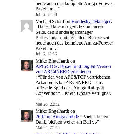
heute auch das komplette Amiga-Forever
Paket um…
”
Juli 6, 18:38
Michael Scharf
on
Bundesliga Manager
:
“
Hallo, Habe mir gerade von euerer
Seite, den Bundesligamanager
Professional runtergeladen. Besitze seit
heute auch das komplette Amiga-Forever
Paket um…
”
Juli 6, 18:36
Mirko Engelhardt
on
APC&TCP: Boxed und Digital-Version
von ARC4NERD erschienen
: “
Für den von APC&TCP vertriebenen
Arkanoid-Klon ARC4NERD – das
offizielle Spiel der „Amiga Ruhrpott
Convention“ – ist ein Update verfügbar.
…
”
Mai 28, 22:32
Mirko Engelhardt
on
26 Jahre Amigaland.de
: “
Vielen lieben
Dank, bleiben weiter am Ball 🙂
”
Mai 24, 23:45