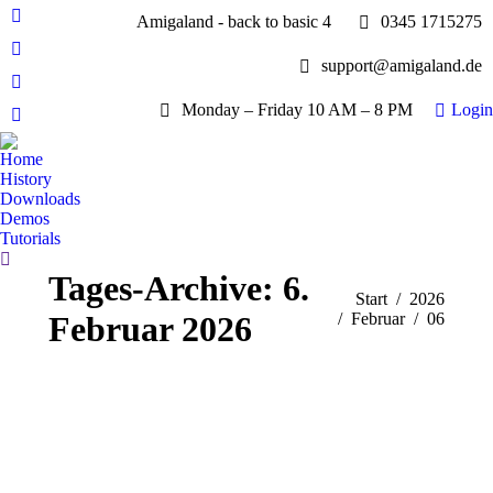
Amigaland - back to basic 4
0345 1715275
Facebook
page
YouTube
support@amigaland.de
opens
page
Whatsapp
in
opens
Monday – Friday 10 AM – 8 PM
Login
page
new
E-
in
opens
window
Mail
new
Home
in
page
History
window
new
opens
Downloads
window
Demos
in
Tutorials
new
Search:
window
Tages-Archive:
6.
Sie befinden sich hier:
Start
2026
Februar 2026
Februar
06