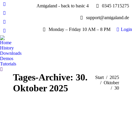
Amigaland - back to basic 4
0345 1715275
Facebook
page
YouTube
support@amigaland.de
opens
page
Whatsapp
in
opens
Monday – Friday 10 AM – 8 PM
Login
page
new
E-
in
opens
window
Mail
new
Home
in
page
History
window
new
opens
Downloads
window
Demos
in
Tutorials
new
Search:
window
Tages-Archive:
30.
Sie befinden sich hier:
Start
2025
Oktober
Oktober 2025
30