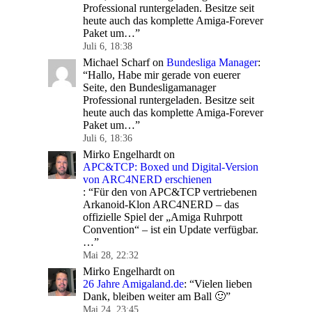
Professional runtergeladen. Besitze seit
heute auch das komplette Amiga-Forever
Paket um…
”
Juli 6, 18:38
Michael Scharf
on
Bundesliga Manager
:
“
Hallo, Habe mir gerade von euerer
Seite, den Bundesligamanager
Professional runtergeladen. Besitze seit
heute auch das komplette Amiga-Forever
Paket um…
”
Juli 6, 18:36
Mirko Engelhardt
on
APC&TCP: Boxed und Digital-Version
von ARC4NERD erschienen
: “
Für den von APC&TCP vertriebenen
Arkanoid-Klon ARC4NERD – das
offizielle Spiel der „Amiga Ruhrpott
Convention“ – ist ein Update verfügbar.
…
”
Mai 28, 22:32
Mirko Engelhardt
on
26 Jahre Amigaland.de
: “
Vielen lieben
Dank, bleiben weiter am Ball 🙂
”
Mai 24, 23:45