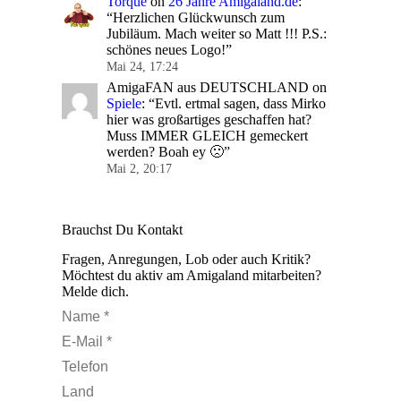
Torque
on
26 Jahre Amigaland.de
:
“
Herzlichen Glückwunsch zum
Jubiläum. Mach weiter so Matt !!! P.S.:
schönes neues Logo!
”
Mai 24, 17:24
AmigaFAN aus DEUTSCHLAND
on
Spiele
: “
Evtl. ertmal sagen, dass Mirko
hier was großartiges geschaffen hat?
Muss IMMER GLEICH gemeckert
werden? Boah ey 🙁
”
Mai 2, 20:17
Brauchst Du Kontakt
Fragen, Anregungen, Lob oder auch Kritik?
Möchtest du aktiv am Amigaland mitarbeiten?
Melde dich.
Name *
E-Mail *
Telefon
Land