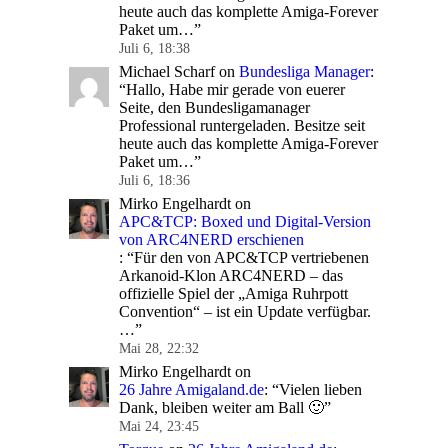
heute auch das komplette Amiga-Forever
Paket um…
”
Juli 6, 18:38
Michael Scharf
on
Bundesliga Manager
:
“
Hallo, Habe mir gerade von euerer
Seite, den Bundesligamanager
Professional runtergeladen. Besitze seit
heute auch das komplette Amiga-Forever
Paket um…
”
Juli 6, 18:36
Mirko Engelhardt
on
APC&TCP: Boxed und Digital-Version
von ARC4NERD erschienen
: “
Für den von APC&TCP vertriebenen
Arkanoid-Klon ARC4NERD – das
offizielle Spiel der „Amiga Ruhrpott
Convention“ – ist ein Update verfügbar.
…
”
Mai 28, 22:32
Mirko Engelhardt
on
26 Jahre Amigaland.de
: “
Vielen lieben
Dank, bleiben weiter am Ball 🙂
”
Mai 24, 23:45