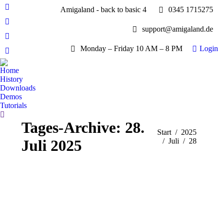
Amigaland - back to basic 4
0345 1715275
Facebook
page
YouTube
support@amigaland.de
opens
page
Whatsapp
in
opens
Monday – Friday 10 AM – 8 PM
Login
page
new
E-
in
opens
window
Mail
new
Home
in
page
History
window
new
opens
Downloads
window
Demos
in
Tutorials
new
Search:
window
Tages-Archive:
28.
Sie befinden sich hier:
Start
2025
Juli 2025
Juli
28