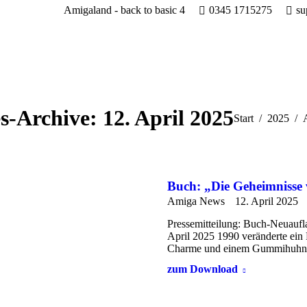
Amigaland - back to basic 4
0345 1715275
su
s-Archive:
12. April 2025
Sie befinden sich
Start
2025
Buch: „Die Geheimnisse 
Amiga News
12. April 2025
Pressemitteilung: Buch-Neuaufl
April 2025 1990 veränderte ein 
Charme und einem Gummihuh
zum Download