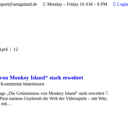
pport@amigaland.de
Monday – Friday 10 AM – 8 PM
Login
 hier:
April
12
von Monkey Island“ stark erweitert
Kommentar hinterlassen
age „Die Geheimnisse von Monkey Island“ stark erweitert 7.
Pirat namens Guybrush die Welt der Videospiele – mit Witz,
n mit…