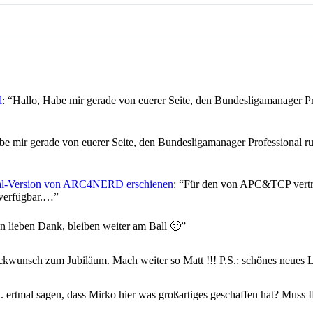
l
: “
Hallo, Habe mir gerade von euerer Seite, den Bundesligamanager Pro
be mir gerade von euerer Seite, den Bundesligamanager Professional ru
l-Version von ARC4NERD erschienen
: “
Für den von APC&TCP vertr
 verfügbar.…
”
n lieben Dank, bleiben weiter am Ball 🙂
”
ckwunsch zum Jubiläum. Mach weiter so Matt !!! P.S.: schönes neues 
l. ertmal sagen, dass Mirko hier was großartiges geschaffen hat? 