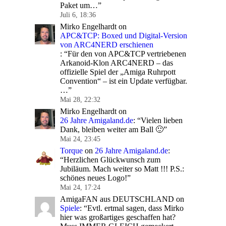
Paket um…
”
Juli 6, 18:36
Mirko Engelhardt
on
APC&TCP: Boxed und Digital-Version
von ARC4NERD erschienen
: “
Für den von APC&TCP vertriebenen
Arkanoid-Klon ARC4NERD – das
offizielle Spiel der „Amiga Ruhrpott
Convention“ – ist ein Update verfügbar.
…
”
Mai 28, 22:32
Mirko Engelhardt
on
26 Jahre Amigaland.de
: “
Vielen lieben
Dank, bleiben weiter am Ball 🙂
”
Mai 24, 23:45
Torque
on
26 Jahre Amigaland.de
:
“
Herzlichen Glückwunsch zum
Jubiläum. Mach weiter so Matt !!! P.S.:
schönes neues Logo!
”
Mai 24, 17:24
AmigaFAN aus DEUTSCHLAND
on
Spiele
: “
Evtl. ertmal sagen, dass Mirko
hier was großartiges geschaffen hat?