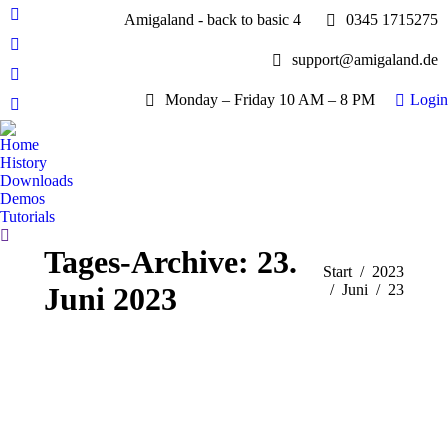
Amigaland - back to basic 4
0345 1715275
Facebook
page
YouTube
support@amigaland.de
opens
page
Whatsapp
in
opens
Monday – Friday 10 AM – 8 PM
Login
page
new
E-
in
opens
window
Mail
new
Home
in
page
History
window
new
opens
Downloads
window
Demos
in
Tutorials
new
Search:
window
Tages-Archive:
23.
Sie befinden sich hier:
Start
2023
Juni 2023
Juni
23