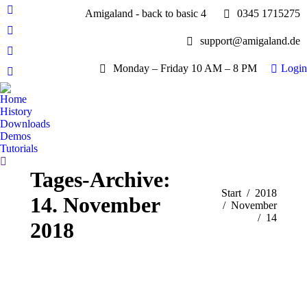
Amigaland - back to basic 4
0345 1715275
Facebook
page
YouTube
support@amigaland.de
opens
page
Whatsapp
in
opens
Monday – Friday 10 AM – 8 PM
Login
page
new
E-
in
opens
window
Mail
new
Home
in
page
History
window
new
opens
Downloads
window
Demos
in
Tutorials
new
Search:
window
Tages-Archive:
Sie befinden sich hier:
Start
2018
14. November
November
14
2018