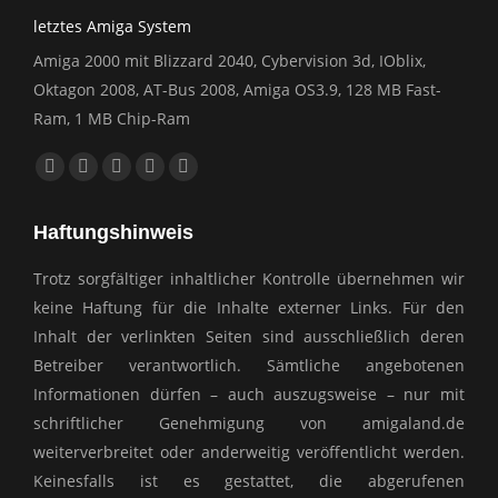
letztes Amiga System
Amiga 2000 mit Blizzard 2040, Cybervision 3d, IOblix,
Oktagon 2008, AT-Bus 2008, Amiga OS3.9, 128 MB Fast-
Ram, 1 MB Chip-Ram
Finden Sie uns auf:
Facebook
YouTube
E-
Website
Whatsapp
page
page
Mail
page
page
Haftungshinweis
opens
opens
page
opens
opens
in
in
opens
in
in
Trotz sorgfältiger inhaltlicher Kontrolle übernehmen wir
new
new
in
new
new
keine Haftung für die Inhalte externer Links. Für den
window
window
new
window
window
Inhalt der verlinkten Seiten sind ausschließlich deren
window
Betreiber verantwortlich. Sämtliche angebotenen
Informationen dürfen – auch auszugsweise – nur mit
schriftlicher Genehmigung von amigaland.de
weiterverbreitet oder anderweitig veröffentlicht werden.
Keinesfalls ist es gestattet, die abgerufenen