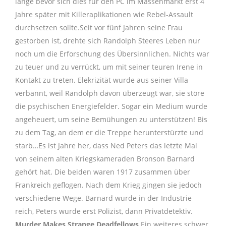
lange bevor sich dies für den PC im Massenmarkt erst 4
Jahre später mit Killeraplikationen wie Rebel-Assault
durchsetzen sollte.Seit vor fünf Jahren seine Frau
gestorben ist, drehte sich Randolph Steeres Leben nur
noch um die Erforschung des Übersinnlichen. Nichts war
zu teuer und zu verrückt, um mit seiner teuren Irene in
Kontakt zu treten. Elekrizität wurde aus seiner Villa
verbannt, weil Randolph davon überzeugt war, sie störe
die psychischen Energiefelder. Sogar ein Medium wurde
angeheuert, um seine Bemühungen zu unterstützen! Bis
zu dem Tag, an dem er die Treppe herunterstürzte und
starb…Es ist Jahre her, dass Ned Peters das letzte Mal
von seinem alten Kriegskameraden Bronson Barnard
gehört hat. Die beiden waren 1917 zusammen über
Frankreich geflogen. Nach dem Krieg gingen sie jedoch
verschiedene Wege. Barnard wurde in der Industrie
reich, Peters wurde erst Polizist, dann Privatdetektiv.
Murder Makes Strange Deadfellows
Ein weiteres schwer