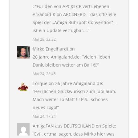
: “
Für den von APC&TCP vertriebenen
Arkanoid-Klon ARC4NERD – das offizielle
Spiel der „Amiga Ruhrpott Convention“ –
ist ein Update verfügbar.…
”
Mai 28, 22:32
Mirko Engelhardt
on
26 Jahre Amigaland.de
: “
Vielen lieben
Dank, bleiben weiter am Ball 🙂
”
Mai 24, 23:45
Torque
on
26 Jahre Amigaland.de
:
“
Herzlichen Glückwunsch zum Jubiläum.
Mach weiter so Matt !!! P.S.: schönes
neues Logo!
”
Mai 24, 17:24
AmigaFAN aus DEUTSCHLAND
on
Spiele
:
“
Evtl. ertmal sagen, dass Mirko hier was