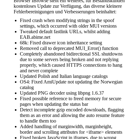
Browser IBrowse steht ein weiteres, für Bestandskunden
kostenloses Update zur Verfügung, das diverse kleinere
Fehlerbereinigungen und Verbesserungen beinhaltet:
Fixed crash when modifying strings in the spoof
settings, which occurred with older MUI versions
Tweaked default fastlink URLs, whilst adding
EAB.abime.net
68k: Fixed drawer icon inheritance setting
Removed call to deprecated MUI_Error() function
Completely abandoned bidirectional SSL shutdowns
due to some servers being broken and not replying
properly, which caused HTTPS connections to hang
and never complete
Updated Polish and Italian language catalogs
OS4: Fixed AmiUpdate not updating the Norwegian
catalog
Updated PNG decoder using libpng 1.6.37
Fixed possible reference to freed memory for secure
pages when updating the status bar
Detect incomplete gzip encoded downloads, flagging
them as an error and allowing the auto resume feature
to handle them too
Added handling of marginwidth, marginheight,
border and scrolling attributes for <iframe> elements
Fixed broken JavaScript in iframes, due to wrong