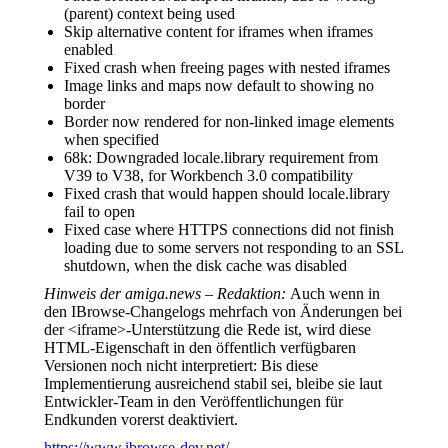
(parent) context being used
Skip alternative content for iframes when iframes
enabled
Fixed crash when freeing pages with nested iframes
Image links and maps now default to showing no
border
Border now rendered for non-linked image elements
when specified
68k: Downgraded locale.library requirement from
V39 to V38, for Workbench 3.0 compatibility
Fixed crash that would happen should locale.library
fail to open
Fixed case where HTTPS connections did not finish
loading due to some servers not responding to an SSL
shutdown, when the disk cache was disabled
Hinweis der amiga.news – Redaktion:
Auch wenn in
den IBrowse-Changelogs mehrfach von Änderungen bei
der <iframe>-Unterstützung die Rede ist, wird diese
HTML-Eigenschaft in den öffentlich verfügbaren
Versionen noch nicht interpretiert: Bis diese
Implementierung ausreichend stabil sei, bleibe sie laut
Entwickler-Team in den Veröffentlichungen für
Endkunden vorerst deaktiviert.
https://www.ibrowse-dev.net/