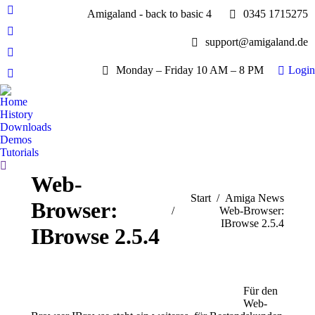
Amigaland - back to basic 4
0345 1715275
Facebook
page
YouTube
support@amigaland.de
opens
page
Whatsapp
in
opens
Monday – Friday 10 AM – 8 PM
Login
page
new
E-
in
opens
window
Mail
new
Home
in
page
History
window
new
opens
Downloads
window
Demos
in
Tutorials
new
Search:
window
Web-
Sie befinden sich hier:
Start
Amiga News
Browser:
Web-Browser:
IBrowse 2.5.4
IBrowse 2.5.4
Für den
Web-