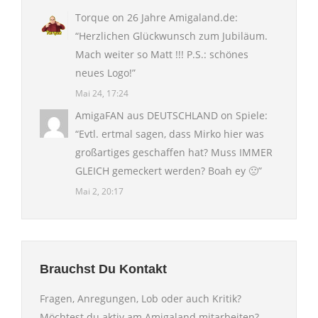
Torque
on
26 Jahre Amigaland.de
:
“
Herzlichen Glückwunsch zum Jubiläum.
Mach weiter so Matt !!! P.S.: schönes
neues Logo!
”
Mai 24, 17:24
AmigaFAN aus DEUTSCHLAND
on
Spiele
:
“
Evtl. ertmal sagen, dass Mirko hier was
großartiges geschaffen hat? Muss IMMER
GLEICH gemeckert werden? Boah ey 🙁
”
Mai 2, 20:17
Brauchst Du Kontakt
Fragen, Anregungen, Lob oder auch Kritik?
Möchtest du aktiv am Amigaland mitarbeiten?