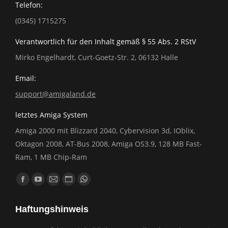
Telefon:
(0345) 1715275
Verantwortlich für den Inhalt gemäß § 55 Abs. 2 RStV
Mirko Engelhardt, Curt-Goetz-Str. 2, 06132 Halle
Email:
support@amigaland.de
letztes Amiga System
Amiga 2000 mit Blizzard 2040, Cybervision 3d, IOblix,
Oktagon 2008, AT-Bus 2008, Amiga OS3.9, 128 MB Fast-
Ram, 1 MB Chip-Ram
Finden Sie uns auf:
Facebook
YouTube
E-
Website
Whatsapp
page
page
Mail
page
page
Haftungshinweis
opens
opens
page
opens
opens
in
in
opens
in
in