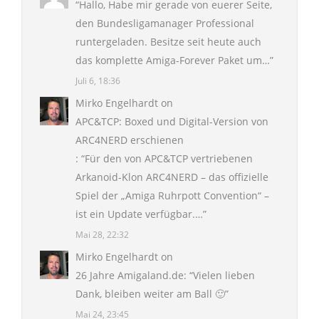
“
Hallo, Habe mir gerade von euerer Seite,
den Bundesligamanager Professional
runtergeladen. Besitze seit heute auch
das komplette Amiga-Forever Paket um…
”
Juli 6, 18:36
Mirko Engelhardt
on
APC&TCP: Boxed und Digital-Version von
ARC4NERD erschienen
: “
Für den von APC&TCP vertriebenen
Arkanoid-Klon ARC4NERD – das offizielle
Spiel der „Amiga Ruhrpott Convention“ –
ist ein Update verfügbar.…
”
Mai 28, 22:32
Mirko Engelhardt
on
26 Jahre Amigaland.de
: “
Vielen lieben
Dank, bleiben weiter am Ball 🙂
”
Mai 24, 23:45