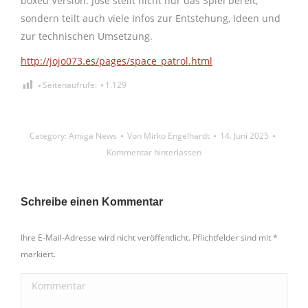
boxed Version. José stellt nicht nur das Spiel bereit,
sondern teilt auch viele Infos zur Entstehung, Ideen und
zur technischen Umsetzung.
http://jojo073.es/pages/space_patrol.html
Seitenaufrufe:
1.129
Category:
Amiga News
Von
Mirko Engelhardt
14. Juni 2025
Kommentar hinterlassen
Schreibe einen Kommentar
Ihre E-Mail-Adresse wird nicht veröffentlicht. Pflichtfelder sind mit
*
markiert.
Kommentar