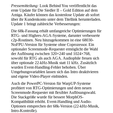
Pressemitteilung:
Look Behind You veröffentlicht das
erste Update für Die Siedler II – Gold Edition auf dem
Amiga. Käufer können das kostenlose Update ab sofort
über ihr Kundenkonto unter dem Titellink herunterladen.
Update 1 bringt zahlreiche Verbesserungen:
Die 68k-Fassung erhält umfangreiche Optimierungen für
RTG- und Highres-AGA-Systeme, darunter verbesserte
c2p-Routinen. Neu hinzugekommen ist eine 68030-
NoFPU-Version für Systeme ohne Coprozessor. Ein
optionaler Screenmode-Requester ermöglicht die Wahl
der Auflösung zwischen 320×240 und 1024×768,
sowohl für RTG als auch AGA. Audiophile freuen sich
über optionale 22-kHz-Musik statt 11 kHz. Zusätzlich
wurden Event-Handling-Fehler behoben. Über
Umgebungsvariablen lassen sich das Intro deaktivieren
und eigene Video-Player einbinden.
Auch die PowerPC-Version für WarpUP-Systeme
profitiert von RTG-Optimierungen und dem neuen
Screenmode-Requester mit flexibler Auflösungswahl.
Die Stackgröße wurde für bessere MorphOS-
Kompatibilität erhöht. Event-Handling und Audio-
Optionen entsprechen der 68k-Version (22-kHz-Musik,
Intro-Kontrolle).