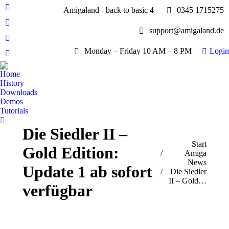
Amigaland - back to basic 4
0345 1715275
Facebook
page
YouTube
support@amigaland.de
opens
page
Whatsapp
in
opens
Monday – Friday 10 AM – 8 PM
Login
page
new
E-
in
opens
window
Mail
new
Home
in
page
History
window
new
opens
Downloads
window
Demos
in
Tutorials
new
Search:
window
Die Siedler II –
Sie befinden sich hier:
Start
Gold Edition:
Amiga
News
Update 1 ab sofort
Die Siedler
II – Gold…
verfügbar