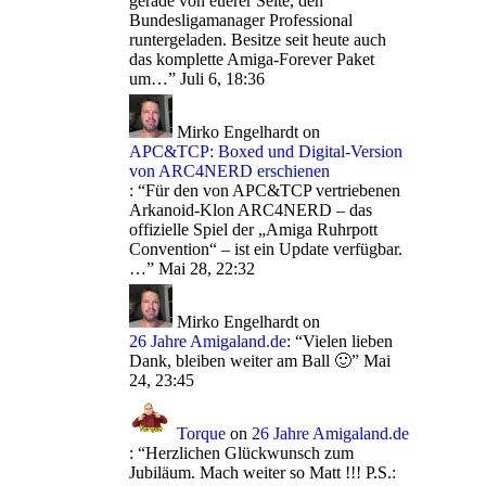
gerade von euerer Seite, den
Bundesligamanager Professional
runtergeladen. Besitze seit heute auch
das komplette Amiga-Forever Paket
um…
”
Juli 6, 18:36
Mirko Engelhardt
on
APC&TCP: Boxed und Digital-Version
von ARC4NERD erschienen
: “
Für den von APC&TCP vertriebenen
Arkanoid-Klon ARC4NERD – das
offizielle Spiel der „Amiga Ruhrpott
Convention“ – ist ein Update verfügbar.
…
”
Mai 28, 22:32
Mirko Engelhardt
on
26 Jahre Amigaland.de
: “
Vielen lieben
Dank, bleiben weiter am Ball 🙂
”
Mai
24, 23:45
Torque
on
26 Jahre Amigaland.de
: “
Herzlichen Glückwunsch zum
Jubiläum. Mach weiter so Matt !!! P.S.: