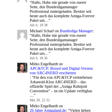
“
Hallo, Habe mir gerade von euerer
Seite, den Bundesligamanager
Professional runtergeladen. Besitze seit
heute auch das komplette Amiga-Forever
Paket um…
”
Juli 6, 18:38
Michael Scharf
on
Bundesliga Manager
:
“
Hallo, Habe mir gerade von euerer
Seite, den Bundesligamanager
Professional runtergeladen. Besitze seit
heute auch das komplette Amiga-Forever
Paket um…
”
Juli 6, 18:36
Mirko Engelhardt
on
APC&TCP: Boxed und Digital-Version
von ARC4NERD erschienen
: “
Für den von APC&TCP vertriebenen
Arkanoid-Klon ARC4NERD – das
offizielle Spiel der „Amiga Ruhrpott
Convention“ – ist ein Update verfügbar.
…
”
Mai 28, 22:32
Mirko Engelhardt
on
26 Jahre Amigaland.de
: “
Vielen lieben