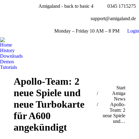
Amigaland - back to basic 4
0345 1715275
Facebook
page
YouTube
support@amigaland.de
opens
page
Whatsapp
in
opens
Monday – Friday 10 AM – 8 PM
Login
page
new
E-
in
opens
window
Mail
new
Home
in
page
History
window
new
opens
Downloads
window
Demos
in
Tutorials
new
Search:
window
Apollo-Team: 2
Sie befinden sich hier:
Start
neue Spiele und
Amiga
News
neue Turbokarte
Apollo-
Team: 2
für A600
neue Spiele
und…
angekündigt