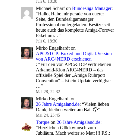
Juli 6, 18:38
Michael Scharf
on
Bundesliga Manager
:
“
Hallo, Habe mir gerade von euerer
Seite, den Bundesligamanager
Professional runtergeladen. Besitze seit
heute auch das komplette Amiga-Forever
Paket um…
”
Juli 6, 18:36
Mirko Engelhardt
on
APC&TCP: Boxed und Digital-Version
von ARC4NERD erschienen
: “
Für den von APC&TCP vertriebenen
Arkanoid-Klon ARC4NERD – das
offizielle Spiel der „Amiga Ruhrpott
Convention“ – ist ein Update verfügbar.
…
”
Mai 28, 22:32
Mirko Engelhardt
on
26 Jahre Amigaland.de
: “
Vielen lieben
Dank, bleiben weiter am Ball 🙂
”
Mai 24, 23:45
Torque
on
26 Jahre Amigaland.de
:
“
Herzlichen Glückwunsch zum
Jubiläum. Mach weiter so Matt !!! P.S.: