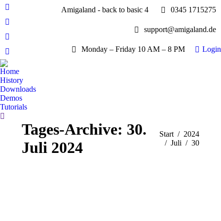
Amigaland - back to basic 4
0345 1715275
Facebook
page
YouTube
support@amigaland.de
opens
page
Whatsapp
in
opens
Monday – Friday 10 AM – 8 PM
Login
page
new
E-
in
opens
window
Mail
new
Home
in
page
History
window
new
opens
Downloads
window
Demos
in
Tutorials
new
Search:
window
Tages-Archive:
30.
Sie befinden sich hier:
Start
2024
Juli 2024
Juli
30