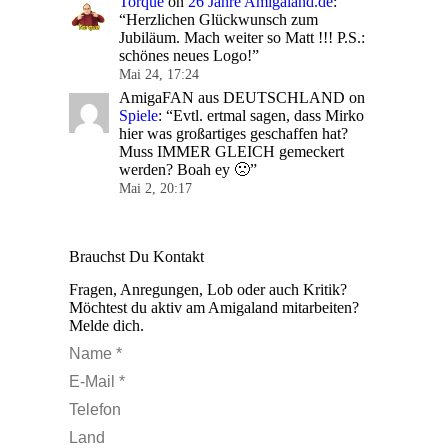
Torque
on
26 Jahre Amigaland.de
:
“
Herzlichen Glückwunsch zum
Jubiläum. Mach weiter so Matt !!! P.S.:
schönes neues Logo!
”
Mai 24, 17:24
AmigaFAN aus DEUTSCHLAND
on
Spiele
: “
Evtl. ertmal sagen, dass Mirko
hier was großartiges geschaffen hat?
Muss IMMER GLEICH gemeckert
werden? Boah ey 🙁
”
Mai 2, 20:17
Brauchst Du Kontakt
Fragen, Anregungen, Lob oder auch Kritik?
Möchtest du aktiv am Amigaland mitarbeiten?
Melde dich.
Name *
E-Mail *
Telefon
Land