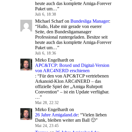
heute auch das komplette Amiga-Forever
Paket um…
”
Juli 6, 18:38
Michael Scharf
on
Bundesliga Manager
:
“
Hallo, Habe mir gerade von euerer
Seite, den Bundesligamanager
Professional runtergeladen. Besitze seit
heute auch das komplette Amiga-Forever
Paket um…
”
Juli 6, 18:36
Mirko Engelhardt
on
APC&TCP: Boxed und Digital-Version
von ARC4NERD erschienen
: “
Für den von APC&TCP vertriebenen
Arkanoid-Klon ARC4NERD – das
offizielle Spiel der „Amiga Ruhrpott
Convention“ – ist ein Update verfügbar.
…
”
Mai 28, 22:32
Mirko Engelhardt
on
26 Jahre Amigaland.de
: “
Vielen lieben
Dank, bleiben weiter am Ball 🙂
”
Mai 24, 23:45