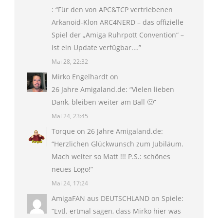
: “
Für den von APC&TCP vertriebenen
Arkanoid-Klon ARC4NERD – das offizielle
Spiel der „Amiga Ruhrpott Convention“ –
ist ein Update verfügbar.…
”
Mai 28, 22:32
Mirko Engelhardt
on
26 Jahre Amigaland.de
: “
Vielen lieben
Dank, bleiben weiter am Ball 🙂
”
Mai 24, 23:45
Torque
on
26 Jahre Amigaland.de
:
“
Herzlichen Glückwunsch zum Jubiläum.
Mach weiter so Matt !!! P.S.: schönes
neues Logo!
”
Mai 24, 17:24
AmigaFAN aus DEUTSCHLAND
on
Spiele
:
“
Evtl. ertmal sagen, dass Mirko hier was