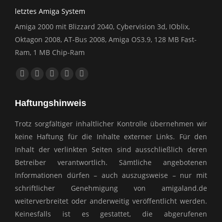
letztes Amiga System
Amiga 2000 mit Blizzard 2040, Cybervision 3d, IOblix,
Oktagon 2008, AT-Bus 2008, Amiga OS3.9, 128 MB Fast-
Ram, 1 MB Chip-Ram
Finden Sie uns auf:
Facebook
YouTube
E-
Website
Whatsapp
page
page
Mail
page
page
Haftungshinweis
opens
opens
page
opens
opens
in
in
opens
in
in
Trotz sorgfältiger inhaltlicher Kontrolle übernehmen wir
new
new
in
new
new
keine Haftung für die Inhalte externer Links. Für den
window
window
new
window
window
Inhalt der verlinkten Seiten sind ausschließlich deren
window
Betreiber verantwortlich. Sämtliche angebotenen
Informationen dürfen – auch auszugsweise – nur mit
schriftlicher Genehmigung von amigaland.de
weiterverbreitet oder anderweitig veröffentlicht werden.
Keinesfalls ist es gestattet, die abgerufenen