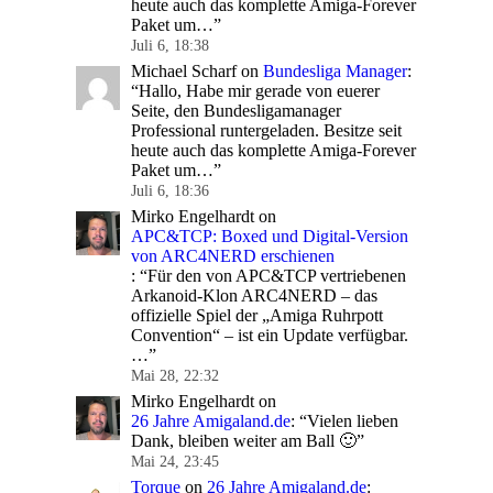
heute auch das komplette Amiga-Forever
Paket um…
”
Juli 6, 18:38
Michael Scharf
on
Bundesliga Manager
:
“
Hallo, Habe mir gerade von euerer
Seite, den Bundesligamanager
Professional runtergeladen. Besitze seit
heute auch das komplette Amiga-Forever
Paket um…
”
Juli 6, 18:36
Mirko Engelhardt
on
APC&TCP: Boxed und Digital-Version
von ARC4NERD erschienen
: “
Für den von APC&TCP vertriebenen
Arkanoid-Klon ARC4NERD – das
offizielle Spiel der „Amiga Ruhrpott
Convention“ – ist ein Update verfügbar.
…
”
Mai 28, 22:32
Mirko Engelhardt
on
26 Jahre Amigaland.de
: “
Vielen lieben
Dank, bleiben weiter am Ball 🙂
”
Mai 24, 23:45
Torque
on
26 Jahre Amigaland.de
: