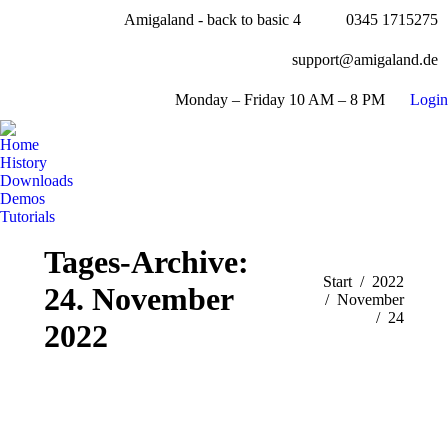
Amigaland - back to basic 4
0345 1715275
Facebook
page
YouTube
support@amigaland.de
opens
page
Whatsapp
in
opens
Monday – Friday 10 AM – 8 PM
Login
page
new
E-
in
opens
window
Mail
new
Home
in
page
History
window
new
opens
Downloads
window
Demos
in
Tutorials
new
Search:
window
Tages-Archive:
Sie befinden sich hier:
Start
2022
24. November
November
24
2022