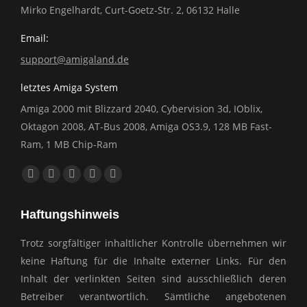
Mirko Engelhardt, Curt-Goetz-Str. 2, 06132 Halle
Email:
support@amigaland.de
letztes Amiga System
Amiga 2000 mit Blizzard 2040, Cybervision 3d, IOblix,
Oktagon 2008, AT-Bus 2008, Amiga OS3.9, 128 MB Fast-
Ram, 1 MB Chip-Ram
Finden Sie uns auf:
Facebook
YouTube
E-
Website
Whatsapp
page
page
Mail
page
page
Haftungshinweis
opens
opens
page
opens
opens
in
in
opens
in
in
Trotz sorgfältiger inhaltlicher Kontrolle übernehmen wir
new
new
in
new
new
keine Haftung für die Inhalte externer Links. Für den
window
window
new
window
window
Inhalt der verlinkten Seiten sind ausschließlich deren
window
Betreiber verantwortlich. Sämtliche angebotenen