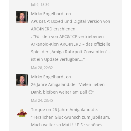
Juli 6, 18:36
Mirko Engelhardt
on
APC&TCP: Boxed und Digital-Version von
ARC4NERD erschienen
: “
Für den von APC&TCP vertriebenen
Arkanoid-Klon ARC4NERD – das offizielle
Spiel der „Amiga Ruhrpott Convention“ –
ist ein Update verfügbar.…
”
Mai 28, 22:32
Mirko Engelhardt
on
26 Jahre Amigaland.de
: “
Vielen lieben
Dank, bleiben weiter am Ball 🙂
”
Mai 24, 23:45
Torque
on
26 Jahre Amigaland.de
:
“
Herzlichen Glückwunsch zum Jubiläum.
Mach weiter so Matt !!! P.S.: schönes