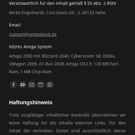
Verantwortlich für den Inhalt gemäß § 55 Abs. 2 RStV
Mirko Engelhardt, Curt-Goetz-Str. 2, 06132 Halle
Email:
support@amigaland.de
letztes Amiga System
Amiga 2000 mit Blizzard 2040, Cybervision 3d, IOblix,
Oktagon 2008, AT-Bus 2008, Amiga OS3.9, 128 MB Fast-
Ram, 1 MB Chip-Ram
Finden Sie uns auf:
Facebook
YouTube
E-
Website
Whatsapp
page
page
Mail
page
page
Haftungshinweis
opens
opens
page
opens
opens
in
in
opens
in
in
Trotz sorgfältiger inhaltlicher Kontrolle übernehmen wir
new
new
in
new
new
keine Haftung für die Inhalte externer Links. Für den
window
window
new
window
window
Inhalt der verlinkten Seiten sind ausschließlich deren