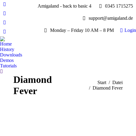
Amigaland - back to basic 4
0345 1715275
Facebook
page
YouTube
support@amigaland.de
opens
page
Whatsapp
in
opens
Monday – Friday 10 AM – 8 PM
Login
page
new
E-
in
opens
window
Mail
new
Home
in
page
History
window
new
opens
Downloads
window
Demos
in
Tutorials
new
Search:
window
Diamond
Sie befinden sich hier:
Start
Datei
Fever
Diamond Fever