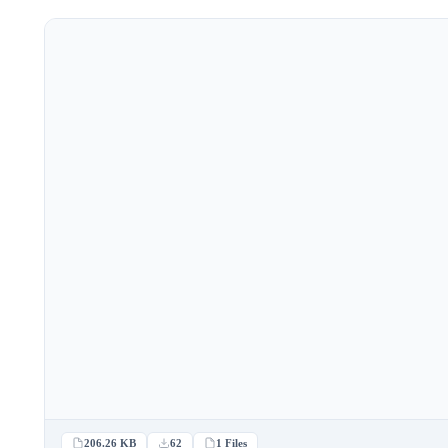
206.26 KB
62
1 Files