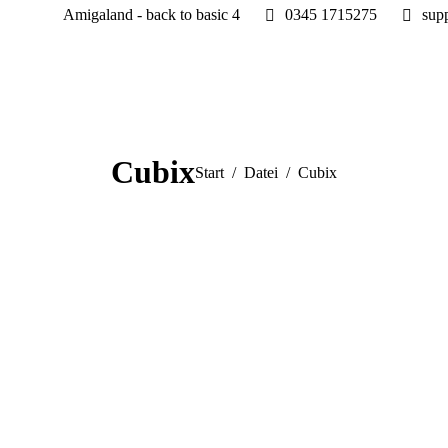
Amigaland - back to basic 4
0345 1715275
sup
Cubix
Sie befinden sich hier:
Start
Datei
Cubix