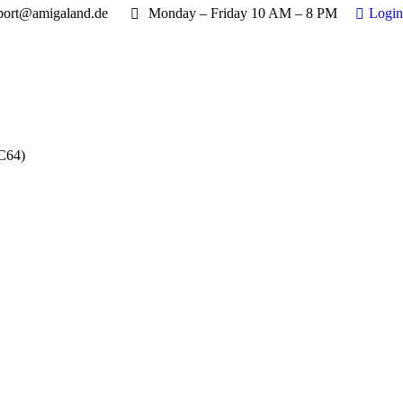
port@amigaland.de
Monday – Friday 10 AM – 8 PM
Login
C64)