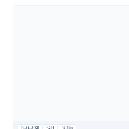
161.19 KB
244
1 Files