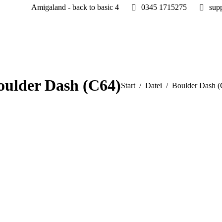
Amigaland - back to basic 4
0345 1715275
sup
oulder Dash (C64)
Sie befinden sich hier:
Start
Datei
Boulder Dash (