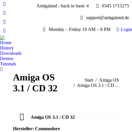
Amigaland - back to basic 4
0345 1715275
Facebook
page
YouTube
support@amigaland.de
opens
page
Whatsapp
in
opens
Monday – Friday 10 AM – 8 PM
Login
page
new
E-
in
opens
window
Mail
new
Home
in
page
History
window
new
opens
Downloads
window
Demos
in
Tutorials
new
Search:
window
Amiga OS
Sie befinden sich hier:
Start
Amiga OS
3.1 / CD 32
Amiga OS 3.1 / CD…
Amiga OS 3.1 / CD 32
Hersteller: Commodore